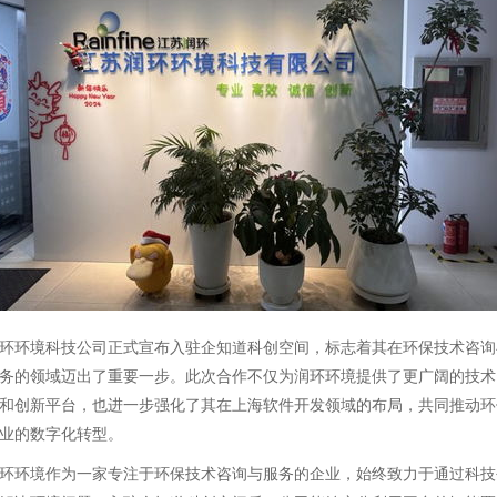
环环境科技公司正式宣布入驻企知道科创空间，标志着其在环保技术咨询
务的领域迈出了重要一步。此次合作不仅为润环环境提供了更广阔的技术
和创新平台，也进一步强化了其在上海软件开发领域的布局，共同推动环
业的数字化转型。
环环境作为一家专注于环保技术咨询与服务的企业，始终致力于通过科技