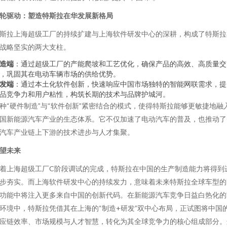
轮驱动：塑造特斯拉在华发展新格局
斯拉上海超级工厂的持续扩建与上海软件研发中心的深耕，构成了特斯拉
战略坚实的两大支柱。
造端
：通过超级工厂的产能爬坡和工艺优化，确保产品的高效、高质量交
，巩固其在电动车辆市场的供给优势。
发端
：通过本土化软件创新，快速响应中国市场独特的智能网联需求，提
品竞争力和用户粘性，构筑长期的技术与品牌护城河。
种“硬件制造”与“软件创新”紧密结合的模式，使得特斯拉能够更敏捷地融
国新能源汽车产业的生态体系。它不仅加速了电动汽车的普及，也推动了
汽车产业链上下游的技术进步与人才集聚。
望未来
着上海超级工厂C阶段调试的完成，特斯拉在中国的生产制造能力将得到
步夯实。而上海软件研发中心的持续发力，意味着未来特斯拉全球车型的
功能中将注入更多来自中国的创新代码。在新能源汽车竞争日益白热化的
环境中，特斯拉凭借其在上海的“制造+研发”双中心布局，正试图将中国
应链效率、市场规模与人才智慧，转化为其全球竞争力的核心组成部分。