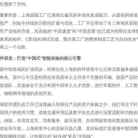
化预留了空间。
重要的是，上海超级工厂已展现出极高的本地化集成能力。从最初的快速
投产，到如今持续的分阶段扩建与优化，工厂不仅带动了长三角地区新能
车产业链的升级，其高效的“中国速度”和“中国质量”也已成为特斯拉全球
体系的标杆。C阶段的调试完成，预示着工厂的整体制造工艺与自动化水
再上一个台阶。
件研发：打造“中国式”智能体验的核心引擎
硬件制造端的扩张同步，特斯拉在上海的软件研发中心正扮演着越来越核
角色。该中心不仅是特斯拉在美国本土之外首个完整的车辆、能源产品软
发团队，其使命在于充分利用中国本土人才优势，进行车载软件、人工智
、物联网等领域的原创开发。
海软件团队的工作已深度融入特斯拉产品的用户体验之中。他们专注于针
国用户的使用习惯、道路交通环境以及数字化生态进行深度适配和功能创
。例如，在语音交互、导航服务、娱乐应用、自动驾驶本地化数据验证与
优化等方面，上海研发中心的贡献日益凸显。其目标是打造更懂中国消费
智能网联功能，让特斯拉的“科技感”更具“中国味”。