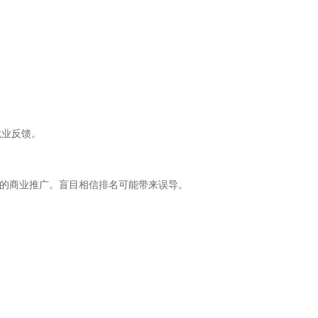
就业反馈。
台的商业推广。盲目相信排名可能带来误导。