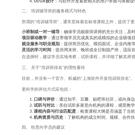
UI/UX设计
：与软件开发紧密相关的用户界面与体验设
二、 培训辅导班的服务模式与特色
所谓的“培训辅导班”，通常意味着在标准课程之外，提供了
小班制或一对一辅导
：确保学员能获得讲师的充分关注，及
项目驱动教学
：通过带领学员完成真实的或模拟的企业级项
就业服务与职业规划
：提供简历优化、模拟面试、企业内推
灵活的学习时间
：提供周末班、晚班或全日制脱产班，适应
在选择时，建议学员实地考察，试听课程，并详细了解其师
三、 关于“培训班排名”的理性看待
目前，并没有一个官方、权威的“上海软件开发培训班排名”
更科学的评估方式应包括：
口碑与评价
：通过知乎、豆瓣、贴吧等社区，或向身边
试听与对比
：亲自试听多家意向机构的课程，感受教学
课程内容与行业匹配度
：检查课程大纲是否涵盖了当前
机构资质与历史
：了解机构的成立时间、规模、合作伙
四、 给意向学员的建议